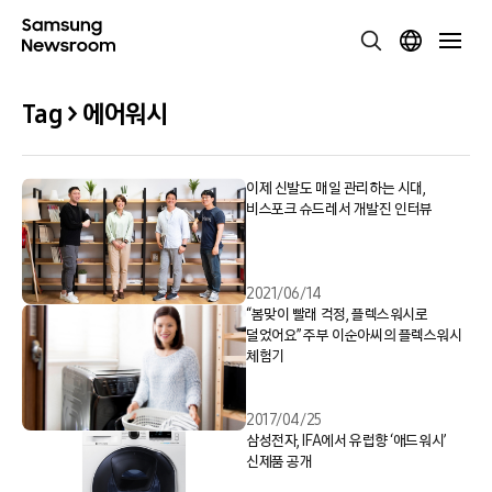
Tag > 에어워시
이제 신발도 매일 관리하는 시대,
비스포크 슈드레서 개발진 인터뷰
2021/06/14
“봄맞이 빨래 걱정, 플렉스워시로
덜었어요” 주부 이순아씨의 플렉스워시
체험기
2017/04/25
삼성전자, IFA에서 유럽향 ‘애드워시’
신제품 공개