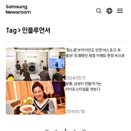
Tag > 인플루언서
‘청소광’ 브라이언도 반한 비스포크 AI
콤보! 유쾌했던 체험 이벤트 현장 속으로
2024/03/11
왕훙, 삼성이 만들어가는
라이프스타일을 엿보다
2019/01/30
1