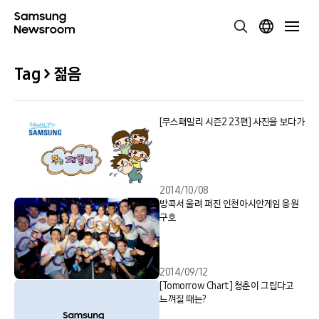
Tag > 젊음
[무스패밀리 시즌2 23편] 사진을 보다가
2014/10/08
방콕서 울려 퍼진 인천아시안게임 응원
구호
2014/09/12
[Tomorrow Chart] 청춘이 그립다고
느껴질 때는?