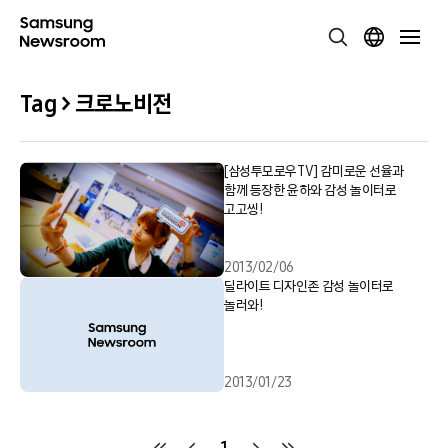
Tag > 크로노비전
[삼성투모로우TV] 감미로운 선율과
함께 등장한 윤하와 감성 놀이터로
고고씽!
2013/02/06
딜라이트 디자인존 감성 놀이터로
놀러와!
2013/01/23
1