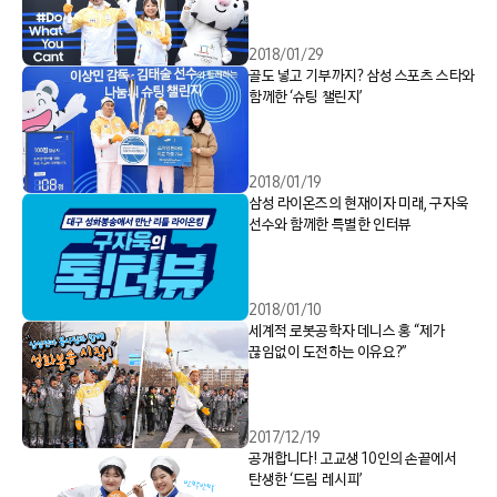
2018/01/29
골도 넣고 기부까지? 삼성 스포츠 스타와
함께한 ‘슈팅 챌린지’
2018/01/19
삼성 라이온즈의 현재이자 미래, 구자욱
선수와 함께한 특별한 인터뷰
2018/01/10
세계적 로봇공학자 데니스 홍 “제가
끊임없이 도전하는 이유요?”
2017/12/19
공개합니다! 고교생 10인의 손끝에서
탄생한 ‘드림 레시피’