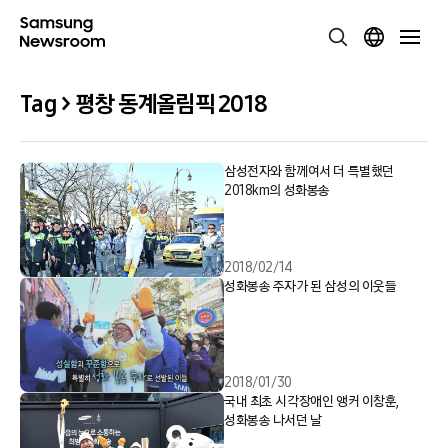
Tag > 평창 동계올림픽 2018
삼성전자와 함께여서 더 특별했던
2018km의 성화봉송
2018/02/14
성화봉송 주자가 된 삼성의 이웃들
2018/01/30
국내 최초 시각장애인 앵커 이창훈,
성화봉송 나서던 날