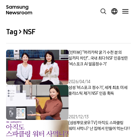
Tag > NSF
[인터뷰] “머리카락 굵기 수천 분의
일까지 차단”…국내 최다 NSF 인증받은
‘비스포크 AI 얼음정수기’
2026/04/14
삼성 ‘비스포크 정수기’, 세계 최초 미세
플라스틱 제거 NSF 인증 획득
2021/12/13
[삼성투모로우TV] 아직도 스파클링
워터 사먹니? 난 집에서 만들어 먹는다!!