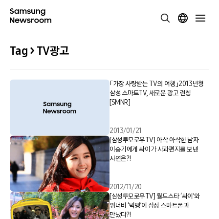
Tag > TV광고
「가장 사랑받는 TV의 여행」2013년형
삼성 스마트TV, 새로운 광고 런칭
[SMNR]
2013/01/21
[삼성투모로우TV] 아삭 아삭한 남자
이승기에게 싸이가 사과편지를 보낸
사연은?!
2012/11/20
[삼성투모로우TV] 월드스타 ‘싸이’와
워너비 ‘빅뱅’이 삼성 스마트폰과
만났다?!