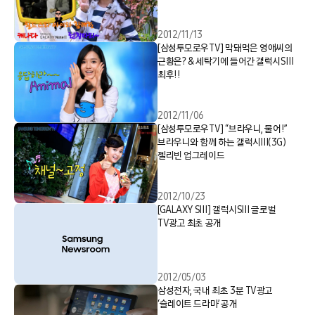
2012/11/13
[삼성투모로우TV] 막돼먹은 영애씨의
근황은? & 세탁기에 들어간 갤럭시SⅢ
최후!!
2012/11/06
[삼성투모로우TV] “브라우니, 물어!”
브라우니와 함께 하는 갤럭시Ⅲ(3G)
젤리빈 업그레이드
2012/10/23
[GALAXY SⅢ] 갤럭시SⅢ 글로벌
TV광고 최초 공개
2012/05/03
삼성전자, 국내 최초 3분 TV광고
‘슬레이트 드라마’ 공개