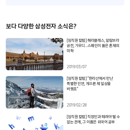
보다 다양한 삼성전자 소식은?
[임직원 칼럼] 헤라클레스, 알람브라
궁전, 가우디…스페인이 품은 혼재의
미학
2019/03/07
[임직원 칼럼] “한라산에서 만난
특별한 인연, 게으른 제 일상을
바꿨죠”
2019/02/28
[임직원 칼럼] 직장인과 떼려야 뗄 수
없는 관계, 그 이름은 외국어 공부