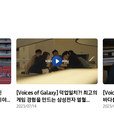
인
[Voices of Galaxy] 덕업일치?! 최고의
[Voi
이야기
게임 경험을 만드는 삼성전자 열혈
바다
임직원
2023/07/14
상어
2023/