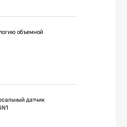
логию объемной
рсальный датчик
GN1