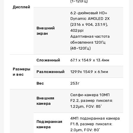
(1~120Гц)
Дисплей
6.2-дюймовый HD+
Dynamic AMOLED 2X
(2316 x 904, 23.1:9),
Внешний
402ppi
экран
Адаптивная частота
обновления 120Гц
(48~120Гц)
Сложенный
67.1 x 154.9 x 13.4мм
Размеры
Разложенный
129.9x 154.9 x 6.1мм
и вес
Вес
253г
Селфи-камера 10МП
Внешняя
F2.2, размер пикселя:
камера
1.22μm, FOV: 85˚
4МП подэкранная камера
Подэкранная
F1.8, размер пикселя:
камера
2.0μm, FOV: 80˚