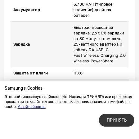
3,700 мАч (типовое
Аккумулятор
значение) двойная
батарея
Быстрая проводная
зарядка: до 50% зарядки
за 30 минут с помощью
Зарядка
25-ваттного адаптера и
кабеля 3A USB-C
Fast Wireless Charging 2.0
Wireless PowerShare
Защита от влаги
IPX8
Android 13
Samsung и Cookies
ОС
One UI 5.1.1
Этот сайт использует файлы cookie. Нажимая ПРИНЯТЬ или продолжая
просматривать сайт, вы соглашаетесь с использованием нами файлов
5G*, LTE, Wi-Fi 6E,
Подключения
cookie.
Узнайте больше
.
Bluetooth® v5.3
ПРИНЯТЬ
Емкостный сенсор
отпечатка пальца
(боковой), акселерометр,
барометр, гироскоп,