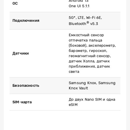
Android 13
ОС
One UI 5.1.1
5G*, LTE, Wi-Fi 6E,
Подключения
®
Bluetooth
v5.3
Емкостный сенсор
отпечатка пальца
(боковой), акселерометр,
барометр, гироскоп,
Датчики
геомагнитный сенсор,
датчик Холла, датчик
приближения, датчик
света
Samsung Knox, Samsung
Безопасность
Knox Vault
До двух Nano SIM и одна
SIM
-карта
eSIM