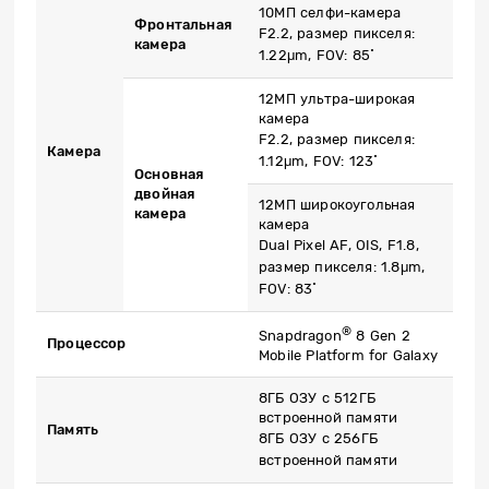
10МП селфи-камера
Фронтальная
F2.2, размер пикселя:
камера
1.22μm, FOV: 85˚
12МП ультра-широкая
камера
F2.2, размер пикселя:
Камера
1.12μm, FOV: 123˚
Основная
двойная
12МП широкоугольная
камера
камера
Dual Pixel AF, OIS, F1.8,
размер пикселя: 1.8μm,
FOV: 83˚
®
Snapdragon
8 Gen 2
Процессор
Mobile Platform for Galaxy
8ГБ ОЗУ с 512ГБ
встроенной памяти
Память
8ГБ ОЗУ с 256ГБ
встроенной памяти