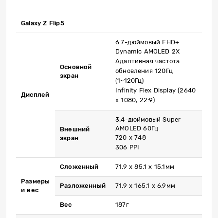
​Galaxy Z Flip5
6.7-дюймовый FHD+
Dynamic AMOLED 2X
Адаптивная частота
Основной
обновления 120Гц
экран
(1~120Гц)
Infinity Flex Display (2640
Дисплей
x 1080, 22:9)
3.4-дюймовый Super
AMOLED 60Гц
Внешний
720 x 748
экран
306 PPI
Сложенный
71.9 x 85.1 x 15.1мм
Размеры
Разложенный
71.9 x 165.1 x 6.9мм
и вес
Вес
187г