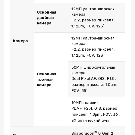
12МП ультра-широкая
Основная
камера
двойная
F2.2, размер пикселя:
камера
1.12μm, FOV: 123˚
12МП ультра-широкая
Камера
камера
F2.2, размер пикселя:
1.12μm, FOV: 123˚
50МП широкоугольная
камера
Основная
Dual Pixel AF, OIS, F1.8,
тройная
размер пикселя: 1.0μm,
камера
FOV: 85˚
10МП телевик
PDAF, F2.4, OIS, размер
пикселя: 1.0μm, FOV: 36˚,
3X
оптический зум
®
Snapdragon
8 Gen 2