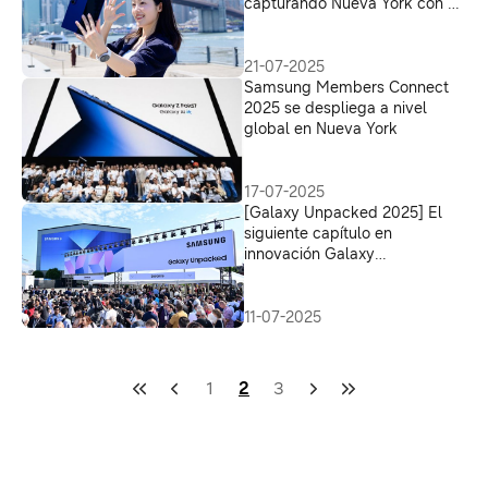
capturando Nueva York con el
Galaxy Z Fold7
21-07-2025
Samsung Members Connect
2025 se despliega a nivel
global en Nueva York
17-07-2025
[Galaxy Unpacked 2025] El
siguiente capítulo en
innovación Galaxy
personalizada y multimodal
11-07-2025
1
2
3