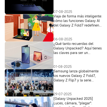
07-08-2025
Viaja de forma más inteligente:
cómo las funciones Galaxy AI
del Galaxy Z Fold7 redefinen
tu espíritu aventurero
06-08-2025
¿Qué tanto recuerdas del
Galaxy Unpacked? Aquí tienes
las claves para ser un
verdadero Galaxy Insider
01-08-2025
Samsung lanza globalmente
los nuevos Galaxy Z Fold7,
Galaxy Z Flip7 y la serie
Galaxy Watch8
29-07-2025
[Galaxy Unpacked 2025]
Luces, cámara, “plegar”: