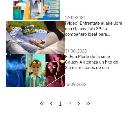
17-12-2024
[Video] Enfréntate al aire libre
con Galaxy Tab S9: tu
compañero ideal para
actividades a cielo abierto
31-08-2023
El Fun Mode de la serie
Galaxy A alcanza un hito de
2,5 mil millones de uso
15-09-2022
1
2