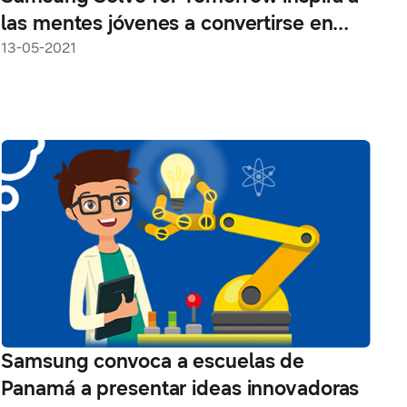
las mentes jóvenes a convertirse en
semillas de cambio
13-05-2021
Samsung convoca a escuelas de
Panamá a presentar ideas innovadoras