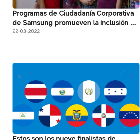
Programas de Ciudadanía Corporativa
de Samsung promueven la inclusión y
participación de niñas y jóvenes en
22-03-2022
tecnología
Estos son los nueve finalistas de