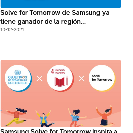
Solve for Tomorrow de Samsung ya
tiene ganador de la región
Centroamérica, el Caribe, Ecuador y
10-12-2021
Venezuela
Samsung Solve for Tomorrow inspira a