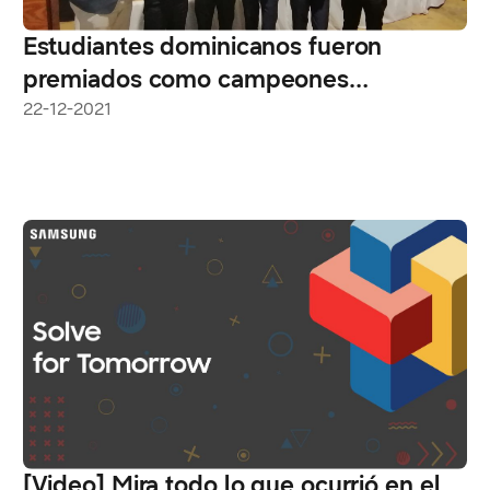
Estudiantes dominicanos fueron
premiados como campeones
regionales del concurso Solve for
22-12-2021
Tomorrow 2021 de Samsung
Electronics
[Video] Mira todo lo que ocurrió en el