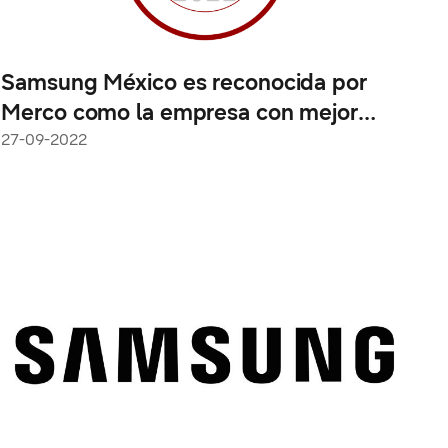
Samsung México es reconocida por
Merco como la empresa con mejor
reputación corporativa en su sector en
27-09-2022
2022