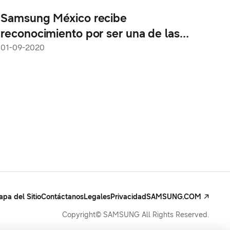
Samsung México recibe
reconocimiento por ser una de las
empresas con mejor reputación en el
01-09-2020
país
pa del Sitio
Contáctanos
Legales
Privacidad
SAMSUNG.COM
Copyright© SAMSUNG All Rights Reserved.