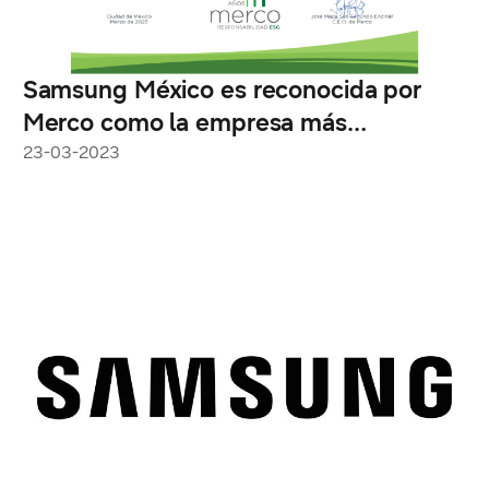
Samsung México es reconocida por
Merco como la empresa más
responsable ESG en su sector
23-03-2023