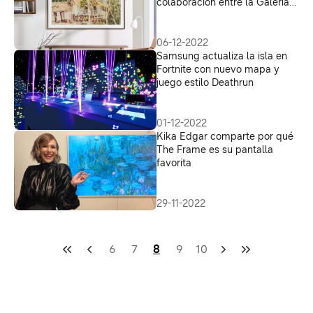
colaboración entre la Galería
Nacional de Singapur y
Samsung Art Store presenta al
mundo el arte del sudeste
06-12-2022
asiático
Samsung actualiza la isla en
Fortnite con nuevo mapa y
juego estilo Deathrun
01-12-2022
Kika Edgar comparte por qué
The Frame es su pantalla
favorita
29-11-2022
6
7
8
9
10