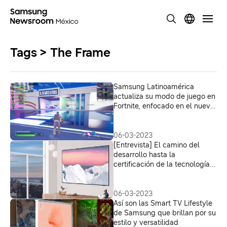
Tags > The Frame
Samsung Latinoamérica
actualiza su modo de juego en
Fortnite, enfocado en el nuevo
Galaxy S23
06-03-2023
[Entrevista] El camino del
desarrollo hasta la
certificación de la tecnología
de visualización del ritmo
circadiano de Samsung,
pionera en el sector
06-03-2023
Así son las Smart TV Lifestyle
de Samsung que brillan por su
estilo y versatilidad