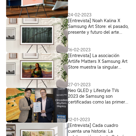
24-02-2023
[Entrevista] Noah Kalina X
Samsung Art Store: el pasado,
presente y futuro del arte
digital
16-02-2023
[Entrevista] La asociación
Artlife Matters X Samsung Art
Store muestra la singular
perspectiva ghanesa a
espectadores de todo el
mundo
27-01-2023
Neo QLED y Lifestyle TVs
2023 de Samsung son
certificadas como las primeras
pantallas para reconectar a
los usuarios con su ritmo
circadiano
12-01-2023
[Entrevista] Cada cuadro
cuenta una historia: La