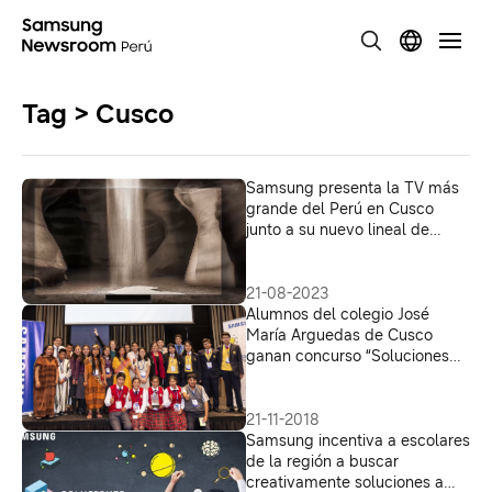
Tag > Cusco
Samsung presenta la TV más
grande del Perú en Cusco
junto a su nuevo lineal de
televisores 2023
21-08-2023
Alumnos del colegio José
María Arguedas de Cusco
ganan concurso “Soluciones
para el Futuro 2018” de
Samsung con proyecto de
producción de papel
21-11-2018
ecológico
Samsung incentiva a escolares
de la región a buscar
creativamente soluciones a