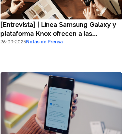
[Entrevista] | Línea Samsung Galaxy y
plataforma Knox ofrecen a las
empresas herramientas para una
26-09-2025
Notas de Prensa
digitalización segura y eficiente