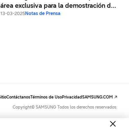
área exclusiva para la demostración de
casas conectadas a través de
13-03-2025
Notas de Prensa
SmartThings
itio
Contáctanos
Términos de Uso
Privacidad
SAMSUNG.COM
Copyright© SAMSUNG Todos los derechos reservados.