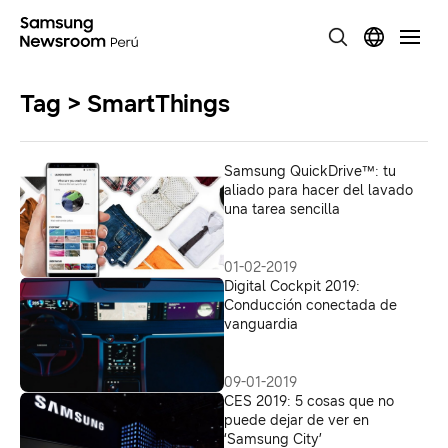
Tag > SmartThings
Samsung QuickDrive™: tu
aliado para hacer del lavado
una tarea sencilla
01-02-2019
Digital Cockpit 2019:
Conducción conectada de
vanguardia
09-01-2019
CES 2019: 5 cosas que no
puede dejar de ver en
‘Samsung City’