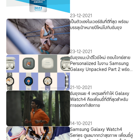
และวิศวกรรม
23-12-2021
เป็นตัวเองในเวอร์ชันที่ดีที่สุด พร้อม
บรรลุเป้าหมายปีใหม่ไปกับซัมซุง
23-12-2021
ซัมซุงแนะนำดีไวซ์ใหม่ ตอบโจทย์สาย
Personalized ในงาน Samsung
Galaxy Unpacked Part 2 พร้อม
เปิดพรีออเดอร์ผลงานคอลแลปครั้ง
ใหม่ Galaxy Watch4 และ Galaxy
Buds2 Maison Kitsuné Edition
21-10-2021
ในไทยแล้ววันนี้!
ซัมซุงเผย 4 เหตุผลที่ทำให้ Galaxy
Watch4 คือเพื่อนซี้ที่ดีที่สุดสำหรับ
การออกกำลังกาย
14-10-2021
Samsung Galaxy Watch4
Series ดูแลมากกว่าสุขภาพ เพื่อนซี้คู่