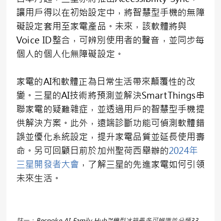
讓用戶得以在初始設定中，將智慧型手機的無障
礙設定套用至家電產品。未來，該軟體將與
Voice ID整合，可辨別使用者的聲音，並同步每
個人的個人化無障礙設定。
家電的AI和軟體正為日常生活帶來顛覆性的改
變。三星的AI技術將預測並解決SmartThings串
聯家電的疑難雜症，並透過用戶的智慧型手機提
供解決方案。此外，遠端診斷功能可偵測軟體錯
誤並優化系統設定，提升家電品質並延長使用壽
命。另可回顧日前於加州聖荷西舉辦的
2024年
三星開發者大會
，了解三星的先進家電如何引領
未來生活。
註一：Bespoke AI Family Hub™機型冰箱最多可辨識並分類33