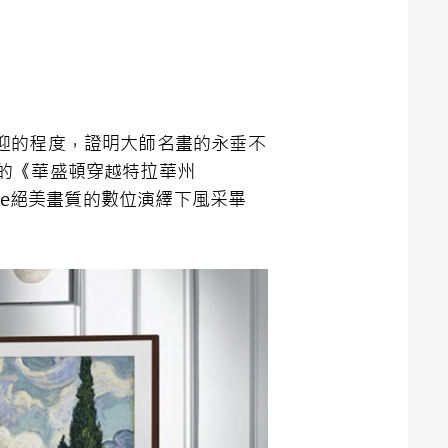
迎的程度，證明大師名畫的永垂不
utze的《華盛頓穿越特拉華州
 Frame絕美畫質的數位演繹下風采畢