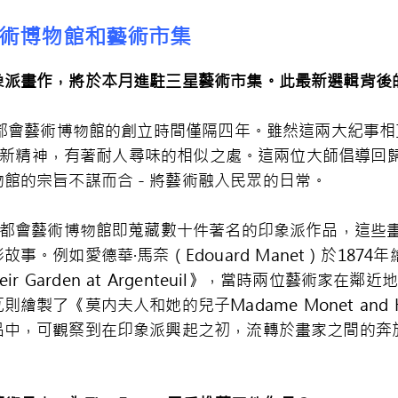
術博物館和藝術市集
象派畫作，將於本月進駐三星藝術市集。此最新選輯背後
都會藝術博物館的創立時間僅隔四年。雖然這兩大紀事相互獨立
等藝術家的革新精神，有著耐人尋味的相似之處。這兩位大師倡
物館的宗旨不謀而合－將藝術融入民眾的日常。
大都會藝術博物館即蒐藏數十件著名的印象派作品，這些
事。例如愛德華·馬奈（Edouard Manet）於187
in Their Garden at Argenteuil》，當時兩位
製了《莫内夫人和她的兒子Madame Monet and 
品中，可觀察到在印象派興起之初，流轉於畫家之間的奔