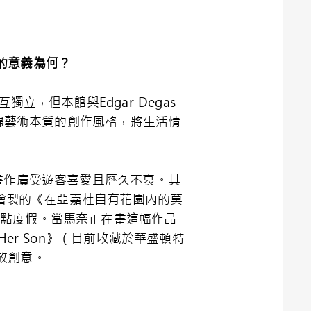
的意義為何？
，但本館與Edgar Degas
導回歸藝術本質的創作風格，將生活情
畫作廣受遊客喜愛且歷久不衰。其
4年繪製的《在亞嘉杜自有花園內的莫
藝術家在鄰近地點度假。當馬奈正在畫這幅作品
Her Son》（目前收藏於華盛頓特
放創意。