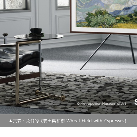
▲文森．梵谷的《麥田與柏樹 Wheat Field with Cypresses》