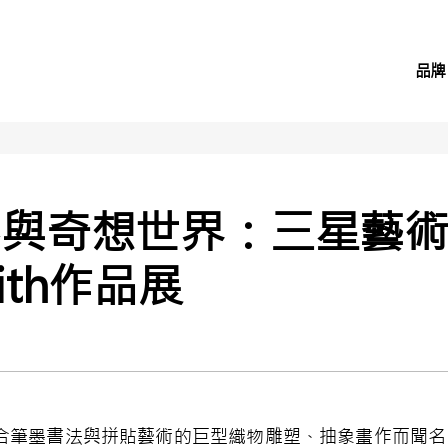
品牌
彩與奇想世界：三星藝
mith作品展
ith以融合筆墨書法與拼貼藝術的巨型織物雕塑、抽象畫作而