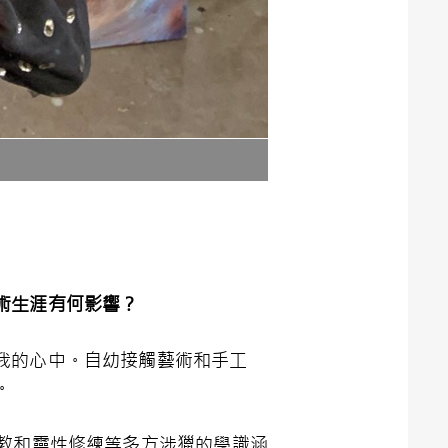
術生涯有何影響？
我的心中。自幼接觸藝術和手工
。
教和靈性修練等多方涉獵的學識涵