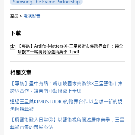
Samsung The Frame Partnership
產品 >
電視影音
下載
【專訪】Artlife-Matters-X-三星藝術市集跨界合作：讓全
球觀眾一睹獨特的迦納美學-1.pdf
相關文章
【專訪】畫中有話：新加坡國家美術館X三星藝術市集
跨界合作，讓東南亞藝術躍上全球
透過三星與KIMUSTUDIO的跨界合作 以全然一新的視
角解讀藝術
【將藝術融入日常②】以藝術視角闡述居家美學：三星
藝術市集的策展心法