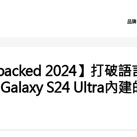
品牌
Unpacked 2024】打
laxy S24 Ultra
能