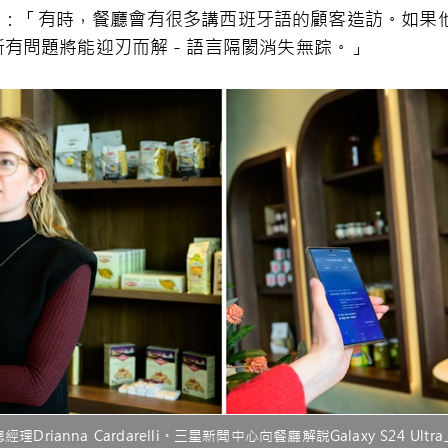
a解釋：「有時，餐廳會有很多講西班牙語的顧客造訪。如
所有問題將能迎刃而解－語言隔閡消失無踪。」
rianna Cardarelli。三星新聞中心向餐廳解說Galaxy S24 U