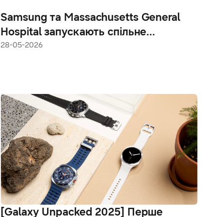
Samsung та Massachusetts General
Hospital запускають спільне
дослідження для вивчення
28-05-2026
моніторингу лікування GLP-1 за
допомогою Galaxy Watch
[Galaxy Unpacked 2025] Перше