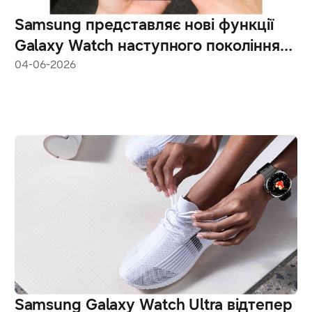
Samsung представляє нові функції
Galaxy Watch наступного покоління
— персонального AI-помічника для
04-06-2026
щоденного здоров’я
Samsung Galaxy Watch Ultra відтепер