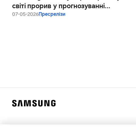
світі прорив у прогнозуванні
непритомності за допомогою Galaxy
07-05-2026
Пресрелізи
Watch