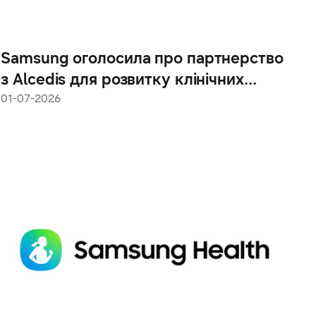
Samsung оголосила про партнерство
з Alcedis для розвитку клінічних
досліджень із використанням
01-07-2026
кінцевих точок на основі носимих
пристроїв