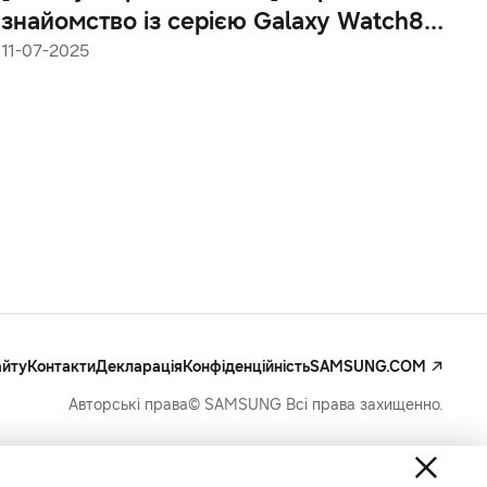
знайомство із серією Galaxy Watch8:
оптимізація сну, тренування та решта
11-07-2025
функцій
айту
Контакти
Декларація
Конфіденційність
SAMSUNG.COM
Авторські права© SAMSUNG Всі права захищенно.