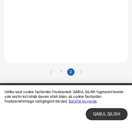
1
2
Ushbu sayt cookie fayllardan foydalanadi. QABUL QILISH tugmasini bosish
yoki saytni ko'rishda davom etish bilan, siz cookie fayllardan
Biz bilan bogʻlaning
SAMSUNG.COM
foydalanishimizga roziligingizni berasiz.
Batafsil bu yerda
.
Foydalanish shartlari
Maxfiylik siyosati
QABUL QILISH