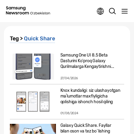
Teg >
Quick Share
Samsung One UI 8.5 Beta
Dasturini Ko’proq Galaxy
Qurilmalarga Kengaytirishni...
27/04/2026
Knox kundaligi: siz ulashayotgan
maʼlumotlar maxfiyligicha
qolishiga ishonch hosil qiling
01/08/2024
Galaxy Quick Share. Fayllar
bilan oson va tez bo`lishing