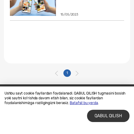
15/05/2023
1
Ushbu sayt cookie fayllardan foydalanadi. QABUL QILISH tugmasini bosish
yoki saytni ko'rishda davom etish bilan, siz cookie fayllardan
Biz bilan bogʻlaning
SAMSUNG.COM
foydalanishimizga roziligingizni berasiz.
Batafsil bu yerda
.
Foydalanish shartlari
Maxfiylik siyosati
QABUL QILISH