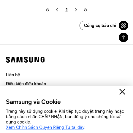
1
Công cụ báo chí
Liên hệ
Điều kiện điều khoản
Riêng tư và thu thập thông tin
Samsung và Cookie
SAMSUNG.COM
Trang này sử dụng cookie. Khi tiếp tục duyệt trang này hoặc
bằng cách nhấn CHẤP NHẬN, bạn đồng ý cho chúng tôi sử
Copyright© SAMSUNG All Rights Reserved.
dụng cookie.
Xem Chính Sách Quyền Riêng Tư tại đây
.