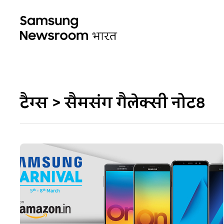
टैग्स > सैमसंग गैलेक्सी नोट8