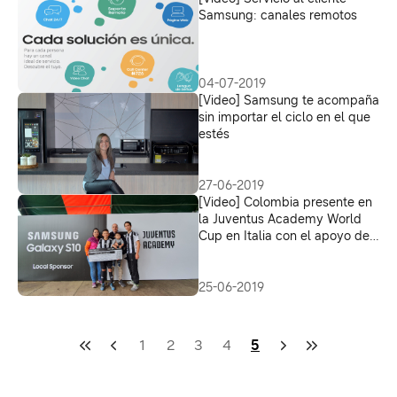
Samsung: canales remotos
04-07-2019
[Video] Samsung te acompaña
sin importar el ciclo en el que
estés
27-06-2019
[Video] Colombia presente en
la Juventus Academy World
Cup en Italia con el apoyo de
Samsung
25-06-2019
1
2
3
4
5