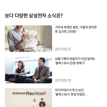
보다 다양한 삼성전자 소식은?
겨우내 묵혔던 봄옷, 이렇게 관리한
후 입으면 200점!
2017/03/21
상품기획자∙개발자가 직접 말하는
‘플렉스워시 탄생 뒷얘기’
2017/03/13
미디어데이서 첫선 보인
‘플렉스워시’, 현장 반응은…