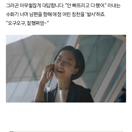
그러곤 아무렇잖게 대답합니다. “안 빠트리고 다 했어.” 아내는
수화기 너머 남편을 향해 애정 어린 칭찬을 ‘발사’하죠.
“오구오구, 잘했쩌영~”