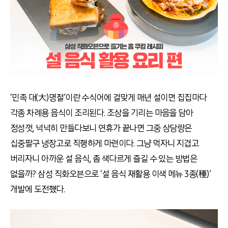
‘민족 대(大)명절’이란 수식어에 걸맞게 매년 설이면 집집마다
각종 차례용 음식이 조리된다. 조상을 기리는 마음을 담아
정성껏, 넉넉히 만들다보니 연휴가 끝나면 그중 상당량은
십중팔구 냉장고로 직행하게 마련이다. 그냥 먹자니 지겹고
버리자니 아까운 설 음식, 좀 색다르게 즐길 수 있는 방법은
없을까? 삼성 직화오븐으로 ‘설 음식 재활용 이색 메뉴 3종(種)’
개발에 도전했다.