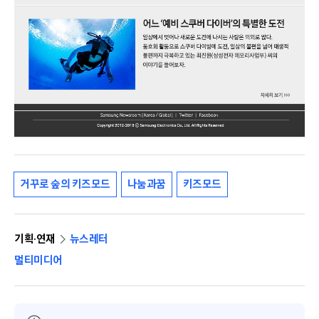
거꾸로 숲의 키즈모드
나눔과꿈
키즈모드
기획·연재
뉴스레터
멀티미디어