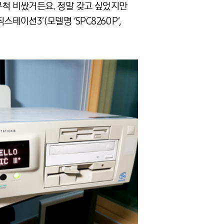
무척 비쌌거든요. 정말 갖고 싶었지만
이션3’(모델명 ‘SPC8260P’,