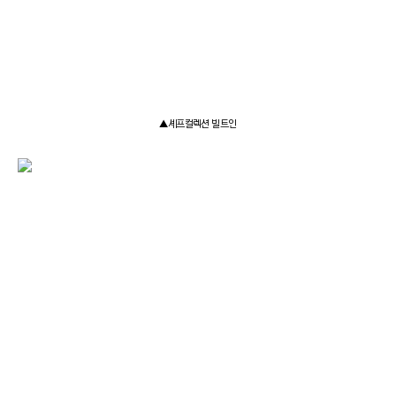
▲셰프컬렉션 빌트인