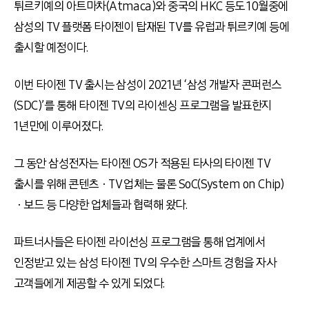
튀르키예의 아트마차
(Atmaca)
와 중국의
HKC
등도
10
월중에
삼성의
TV
플랫폼 타이젠이 탑재된
TV
를 유럽과 튀르키예 등에
출시할 예정이다
.
이번 타이젠
TV
출시는 삼성이
2021
년 ‘삼성 개발자 콘퍼런스
(SDC)
’를 통해 타이젠
TV
의 라이센싱 프로그램을 발표한지
1
년만에 이루어졌다
.
그 동안 삼성전자는 타이젠
OS
가 적용된 타사의 타이젠
TV
출시를 위해 콘텐츠ㆍ
TV
업체는 물론
SoC(System on Chip)
ㆍ보드 등 다양한 업체들과 협력해 왔다
.
파트너사들은 타이젠 라이선싱 프로그램을 통해 업계에서
인정받고 있는 삼성 타이젠
TV
의 우수한 스마트 경험을 자사
고객들에게 제공할 수 있게 되었다
.