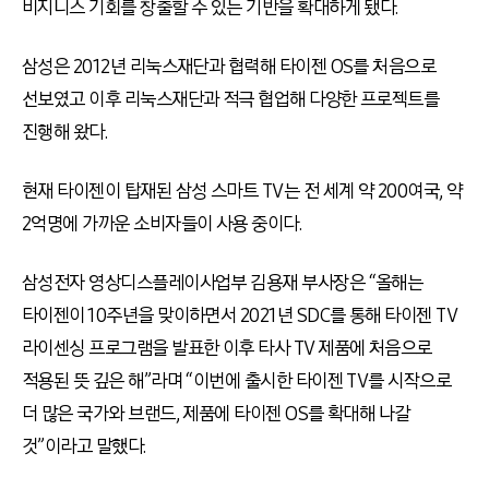
비지니스 기회를 창출할 수 있는 기반을 확대하게 됐다
.
삼성은
2012
년 리눅스재단과 협력해 타이젠
OS
를 처음으로
선보였고 이후 리눅스재단과 적극 협업해 다양한 프로젝트를
진행해 왔다
.
현재 타이젠이 탑재된 삼성 스마트
TV
는 전 세계 약
200
여국
,
약
2
억명에 가까운 소비자들이 사용 중이다
.
삼성전자 영상디스플레이사업부 김용재 부사장은 “올해는
타이젠이
10
주년을 맞이하면서
2021
년
SDC
를 통해 타이젠
TV
라이센싱 프로그램을 발표한 이후 타사
TV
제품에 처음으로
적용된 뜻 깊은 해”라며 “이번에 출시한 타이젠
TV
를 시작으로
더 많은 국가와 브랜드
,
제품에 타이젠
OS
를 확대해 나갈
것”이라고 말했다
.