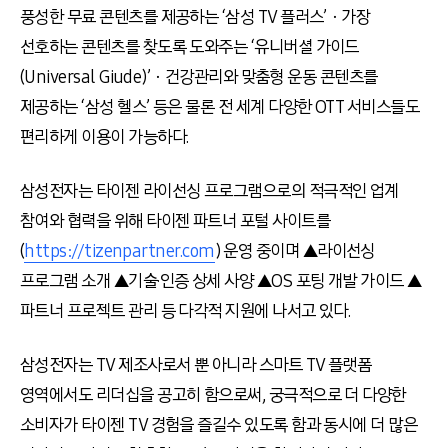
풍성한 무료 콘텐츠를 제공하는 ‘삼성
TV
플러스’ㆍ가장
선호하는 콘텐츠를 찾도록 도와주는 ‘유니버셜 가이드
(Universal Giude)
’ㆍ건강관리와 맞춤형 운동 콘텐츠를
제공하는 ‘삼성 헬스’ 등은 물론 전 세계 다양한
OTT
서비스들도
편리하게 이용이 가능하다
.
삼성전자는 타이젠 라이선싱 프로그램으로의 적극적인 업계
참여와 협력을 위해 타이젠 파트너 포털 사이트를
(
https://tizenpartner.com
)
운영 중이며 ▲라이선싱
프로그램 소개 ▲기술·인증 상세 사양 ▲
OS
포팅 개발 가이드 ▲
파트너 프로젝트 관리 등 다각적 지원에 나서고 있다
.
삼성전자는
TV
제조사로서 뿐 아니라 스마트
TV
플랫폼
영역에서도 리더십을 공고히 함으로써
,
궁극적으로 더 다양한
소비자가 타이젠
TV
경험을 즐길수 있도록 함과 동시에 더 많은