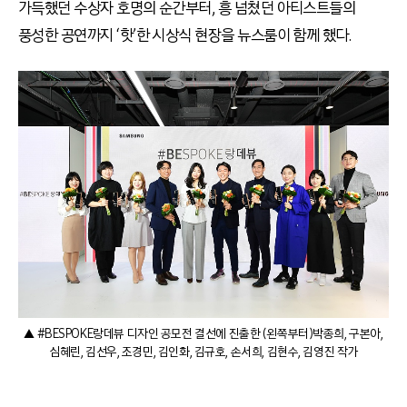
가득했던 수상자 호명의 순간부터, 흥 넘쳤던 아티스트들의
풍성한 공연까지 ‘핫’한 시상식 현장을 뉴스룸이 함께 했다.
▲ #BESPOKE랑데뷰 디자인 공모전 결선에 진출한 (왼쪽부터)박종희, 구본아,
심혜린, 김선우, 조경민, 김인화, 김규호, 손서희, 김현수, 김영진 작가