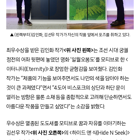
▲ (왼쪽부터)김인화, 김선우 작가가 자신의 작품 앞에서 포즈를 취하고 있다.
최우수상을 받은 김인화 작가
<위 사진 왼쪽>
는 조선 시대 궁궐
정전의 어좌 뒷편에 놓였던 명화 ‘일월오봉도’를 모티브로 한 <
이터니티(Eternity)>로 장엄한 균형감을 보여줬다. 김인화
작가는 “제품의 기능을 보여주면서도 나만의 색을 담아야 하는
것이 큰 과제였다”면서 “4도어 비스포크의 상단과 하단 문이
열리는 방향은 물론 소재 등을 종합적으로 고려해 단순하면서도
아름다운 작품을 만들고 싶었다”는 소감을 밝혔다.
우수상은 멸종된 도도새를 모티브로 꿈과 자유를 이야기하는
김선우 작가
<위 사진 오른쪽>
의 <하이드 앤 식(Hide N Seek)>