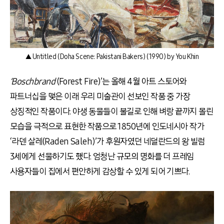
▲ Untitled (Doha Scene: Pakistani Bakers) (1990) by You Khin
‘Boschbrand
(Forest Fire)’는 올해
4
월 아트 스토어와
파트너십을 맺은 이래 우리 미술관이 선보인 작품 중 가장
상징적인 작품이다
.
야생 동물들이 불길로 인해 벼랑 끝까지 몰린
모습을 극적으로 표현한 작품으로
1850
년에 인도네시아 작가
‘
라덴 살레
(
Raden Saleh)’가 후원자였던 네덜란드의 왕 빌럼
3
세에게 선물하기도 했다
.
엄청난 규모의 명화를 더 프레임
사용자들이 집에서 편안하게 감상할 수 있게 되어 기쁘다
.