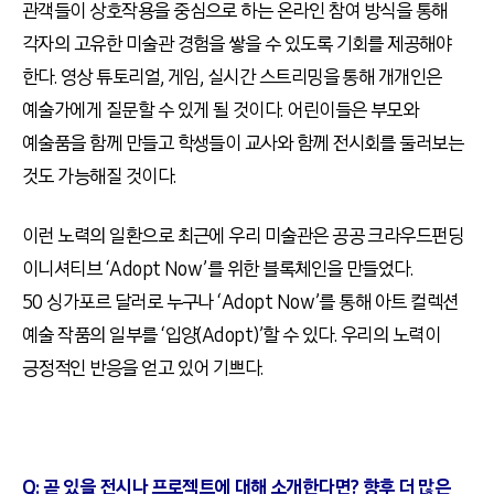
관객들이 상호작용을 중심으로 하는 온라인 참여 방식을 통해
각자의 고유한 미술관 경험을 쌓을 수 있도록 기회를 제공해야
한다
.
영상 튜토리얼
,
게임
,
실시간 스트리밍을 통해 개개인은
예술가에게 질문할 수 있게 될 것이다
.
어린이들은 부모와
예술품을 함께 만들고 학생들이 교사와 함께 전시회를 둘러보는
것도 가능해질 것이다
.
이런 노력의 일환으로 최근에 우리 미술관은 공공 크라우드펀딩
이니셔티브
‘Adopt Now’
를 위한 블록체인을 만들었다
.
50
싱가포르 달러로 누구나
‘Adopt Now’
를 통해 아트 컬렉션
예술 작품의 일부를
‘
입양
(Adopt)’
할 수 있다
.
우리의 노력이
긍정적인 반응을 얻고 있어 기쁘다
.
Q:
곧 있을 전시나 프로젝트에 대해 소개한다면? 향후 더 많은