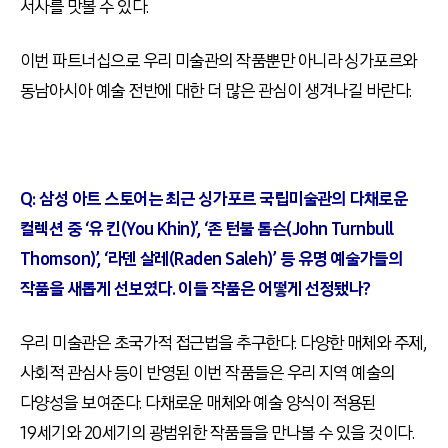
서사를 맛볼 수 있다
.
이번 파트너십으로 우리 미술관의 작품뿐만 아니라 싱가포르와
동남아시아 예술 전반에 대한 더 많은 관심이 생겨나길 바란다
.
Q:
삼성 아트 스토어는 최근 싱가포르 국립미술관의 다채로운
컬렉션 중 ‘유 킨(
You Khin)’, ‘
존 턴불 톰슨(
John Turnbull
Thomson)’, ‘
라덴 살레(
Raden Saleh)’
등 유명 예술가들의
작품을 새롭게 선보였다. 이들 작품은 어떻게 선정됐나?
우리 미술관은 초국가적 접근법을 추구한다
.
다양한 매체와 주제
,
사회적 관심사 등이 반영된 이번 작품들은 우리 지역 예술의
다양성을 보여준다
.
다채로운 매체와 예술 양식이 적용된
19
세기와
20
세기의 광범위한 작품들을 만나볼 수 있을 것이다
.