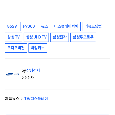
85S9
F9000
뉴스
디스플레이서치
리뷰드닷컴
삼성 TV
삼성 UHD TV
삼성전자
삼성투모로우
오디오비전
하임키노
by
삼성전자
삼성전자
제품뉴스
TV/디스플레이