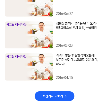
2016/06/27
캠핑장 분위기 살리는 덴 이 요리가
딱! 그리스식 꼬치 요리, 수블라키
2016/05/23
켜켜이 쌓은 후 삼성직화오븐에
넣기만 했는데… 의외로 쉬운 요리,
라자냐
2016/04/25
최신기사 더보기