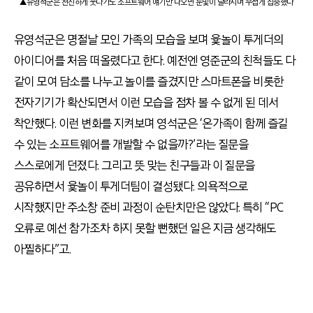
▲유영석군은 천진하게 웃다가도 소프트웨어 얘기만 나오면 눈빛이 달라지며 무섭게 집중했다
유영석군은 명절날 모인 가족의 모습을 보며 윷놀이 투게더의
아이디어를 처음 떠올렸다고 한다. 예전엔 영준군의 친척들도 다
같이 모여 담소를 나누고 놀이를 즐겼지만 스마트폰을 비롯한
전자기기가 확산되면서 이런 모습을 점차 볼 수 없게 된 데서
착안했다. 이런 변화를 지켜보며 영석군은 ‘온가족이 함께 즐길
수 있는 소프트웨어를 개발할 수 없을까?’라는 질문을
스스로에게 던졌다. 그리고 뜻 맞는 친구들과 이 질문을
공유하면서 윷놀이 투게더팀이 결성됐다. 의욕적으로
시작했지만 주소창 준비 과정이 순탄치만은 않았다. 특히 “PC
오류로 예선 참가조차 하지 못할 뻔했던 일은 지금 생각해도
아찔하다”고.