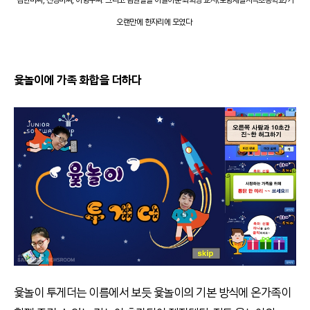
김현미씨, 진경미씨, 이형주씨. 그리고 팀원들을 이끌어준 최희영 교사(포항제철지곡초등학교)가
오랜만에 한자리에 모였다
윷놀이에 가족 화합을 더하다
윷놀이 투게더는 이름에서 보듯 윷놀이의 기본 방식에 온가족이