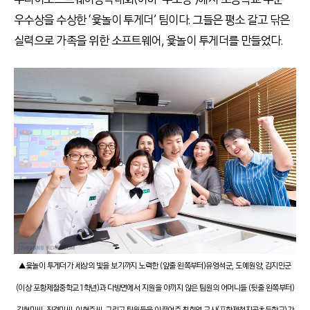
우수상을 수상한 ‘윷놀이 투게더’ 팀이다. 그들은 평소 갈고 닦은
실력으로 가족을 위한 소프트웨어, 윷놀이 투게더를 만들었다.
▲윷놀이 투게더가 세상의 빛을 보기까지 노력한 (앞줄 왼쪽부터)유영석군, 도예원양, 김지민군
(이상 포항제철중학교 1학년)과 다방면에서 지원을 아끼지 않은 팀원의 어머니들 (뒷줄 왼쪽부터)