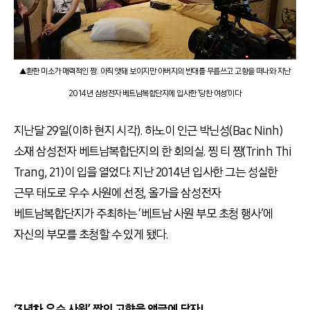
▲환한 미소가 매력적인 짱. 아직 앳돼 보이지만 아버지의 반대를 무릅쓰고 고향을 떠나와 지난
2014년 삼성전자 베트남복합단지에 입사한 ‘당찬 여성’이다
지난달 29일(이하 현지 시각). 하노이 인근 박닌성(Bac Ninh)
소재 삼성전자 베트남복합단지의 한 회의실. 찡 티 짱(Trinh Thi
Trang, 21)이 입을 열었다. 지난 2014년 입사한 그는 성실한
근무 태도로 우수 사원에 선정, 올가을 삼성전자
베트남복합단지가 주최하는 ‘베트남 사원 부모 초청 행사’에
자신의 부모를 초청할 수 있게 됐다.
‘3년차 우수 사원’ 짱의 고향을 앵글에 담자!