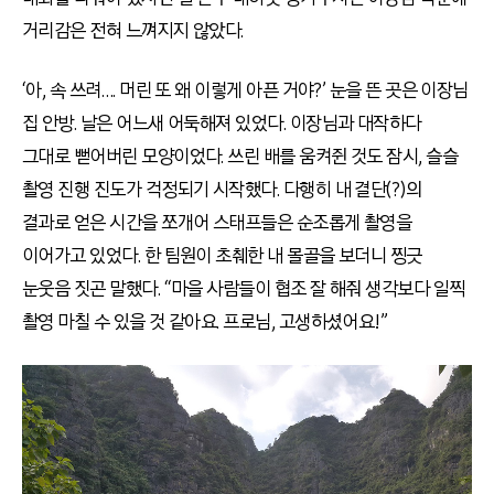
거리감은 전혀 느껴지지 않았다.
‘아, 속 쓰려…. 머린 또 왜 이렇게 아픈 거야?’ 눈을 뜬 곳은 이장님
집 안방. 날은 어느새 어둑해져 있었다. 이장님과 대작하다
그대로 뻗어버린 모양이었다. 쓰린 배를 움켜쥔 것도 잠시, 슬슬
촬영 진행 진도가 걱정되기 시작했다. 다행히 내 결단(?)의
결과로 얻은 시간을 쪼개어 스태프들은 순조롭게 촬영을
이어가고 있었다. 한 팀원이 초췌한 내 몰골을 보더니 찡긋
눈웃음 짓곤 말했다. “마을 사람들이 협조 잘 해줘 생각보다 일찍
촬영 마칠 수 있을 것 같아요. 프로님, 고생하셨어요!”