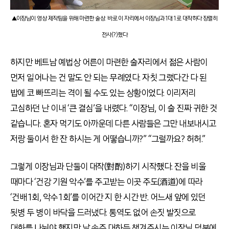
▲이장님이 영상 제작팀을 위해 마련한 술상. 바로 이 자리에서 이장님과 1대 1로 대작하다 장렬히
전사(?)했다
하지만 베트남 예법상 어른이 마련한 술자리에서 젊은 사람이
먼저 일어나는 건 말도 안 되는 무례였다. 자칫 그랬다간 다 된
밥에 코 빠뜨리는 격이 될 수도 있는 상황이었다. 이리저리
고심하던 난 이내 ‘큰 결심’을 내렸다. “이장님, 이 술 진짜 귀한 것
같습니다. 혼자 먹기도 아까운데 다른 사람들은 그만 내보내시고
저랑 둘이서 한 잔 하시는 게 어떻습니까?” “그럴까요? 허허.”
그렇게 이장님과 단둘이 대작(對酌)하기 시작했다. 잔을 비울
때마다 ‘건강 기원 악수’를 주고받는 이곳 주도(酒道)에 따라
‘건배 1회, 악수 1회’를 이어간 지 한 시간 반. 어느새 앞에 있던
됫병 두 병이 바닥을 드러냈다. 통역도 없어 손짓 발짓으로
대화를 나눠야 했지만 날 손주 대하듯 챙겨주시는 이장님 덕분에