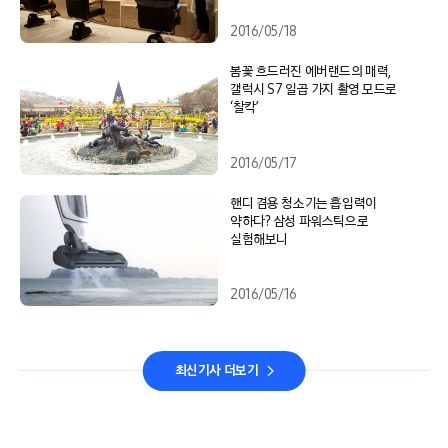
2016/05/18
봄꽃 흐드러진 에버랜드의 매력,
갤럭시 S7 일곱 가지 촬영 모드로
‘찰칵’
2016/05/17
핸디 겸용 청소기는 흡입력이
약하다? 삼성 파워스틱으로
실험해보니
2016/05/16
최신기사 더보기