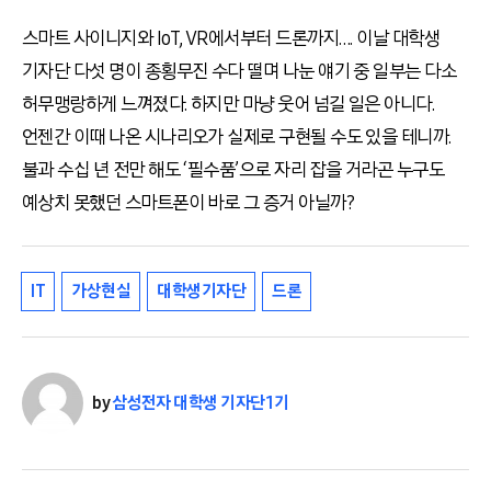
스마트 사이니지와 IoT, VR에서부터 드론까지…. 이날 대학생
기자단 다섯 명이 종횡무진 수다 떨며 나눈 얘기 중 일부는 다소
허무맹랑하게 느껴졌다. 하지만 마냥 웃어 넘길 일은 아니다.
언젠간 이때 나온 시나리오가 실제로 구현될 수도 있을 테니까.
불과 수십 년 전만 해도 ‘필수품’으로 자리 잡을 거라곤 누구도
예상치 못했던 스마트폰이 바로 그 증거 아닐까?
IT
가상현실
대학생기자단
드론
by
삼성전자 대학생 기자단 1기