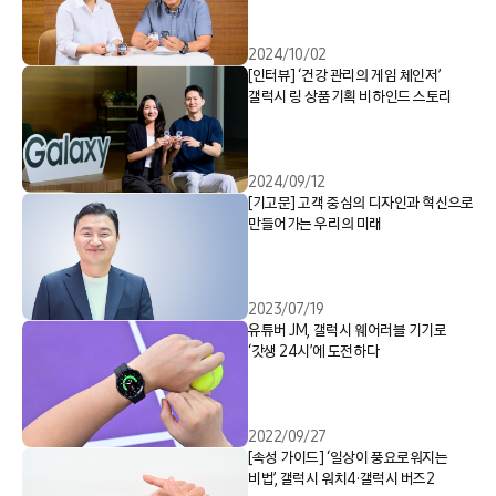
2024/10/02
[인터뷰] ‘건강 관리의 게임 체인저’
갤럭시 링 상품기획 비하인드 스토리
2024/09/12
[기고문] 고객 중심의 디자인과 혁신으로
만들어가는 우리의 미래
2023/07/19
유튜버 JM, 갤럭시 웨어러블 기기로
‘갓생 24시’에 도전하다
2022/09/27
[속성 가이드] ‘일상이 풍요로워지는
비법’, 갤럭시 워치4·갤럭시 버즈2