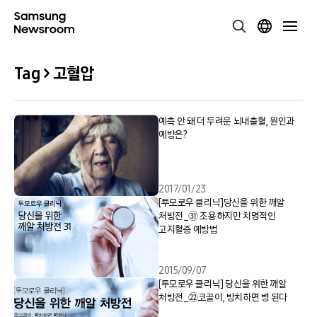
Tag > 고혈압
예측 안 돼 더 두려운 뇌내출혈, 원인과
예방은?
2017/01/23
[투모로우 클리닉]당신을 위한 깨알
처방전_㉛ 조용하지만 치명적인
고지혈증 예방법
2015/09/07
[투모로우 클리닉] 당신을 위한 깨알
처방전_㉒코골이, 방치하면 병 된다