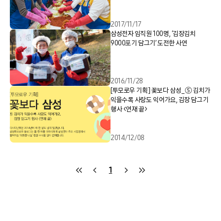
2017/11/17
삼성전자 임직원 100명, ‘김장김치
9000포기 담그기’ 도전한 사연
2016/11/28
[투모로우 기획] 꽃보다 삼성_⑤ 김치가
익을수록 사랑도 익어가요, 김장 담그기
행사 <연재 끝>
2014/12/08
1