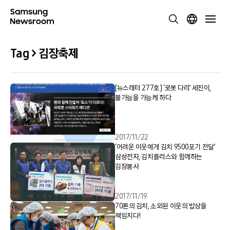
Tag > 김장축제
[뉴스레터 277호] ‘로봇 다리’ 세진이,
불가능을 가능케 하다
2017/11/22
‘어려운 이웃에게 김치 9500포기 전달’
삼성전자, 김치플러스와 함께하는
김장봉사
2017/11/19
70톤의 김치, 소외된 이웃의 밥상을
책임지다!