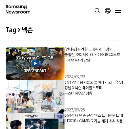
Tag > 넥슨
[인터뷰] 화려한 그래픽과 극강의
몰입감, 오디세이 OLED G8과 <퍼스트
디센던트>의 만남
2024/09/23
삼성 강남, 용사들의 놀이터가 되다 ‘삼성
강남 X 넥슨 메이플스토리
몬스터하우스’ 성황
2023/09/28
삼성전자, 넥슨 신작 ‘퍼스트 디센던트’에
‘HDR10+ GAMING’ 기술 세계 최초 적용