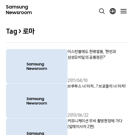
Tag > 로마
이스탄불에도 한류열풍, ‘현빈과
삼성모바일의 공통점은?’
2011/04/10
브루투스 너 마저…? 브로콜리 너 마저!
2010/06/22
커뮤니케이션 무비 촬영현장에 가다
(말레이시아 2편)