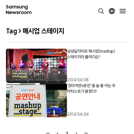
Tag > 매시업 스테이지
삼성딜라이트 매시업(mashup)
스테이지라 불러다오!
2014/04/08
‘장미여관x효린’ 좀 놀 줄 아는 두
아티스트가 뭉쳤다!
2014/04/04
1